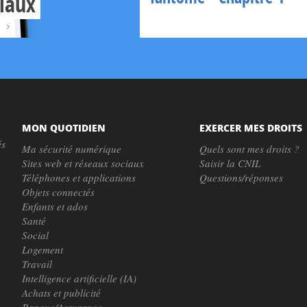
ciaux
MON QUOTIDIEN
EXERCER MES DROITS
és
Ma sécurité numérique
Quels sont mes droits ?
Sites web et réseaux sociaux
Saisir la CNIL
Téléphones et applications
Questions/réponses
Objets connectés
Enfants et ados
Santé
Social
Logement
Travail
Intelligence artificielle (IA)
Achats et publicité