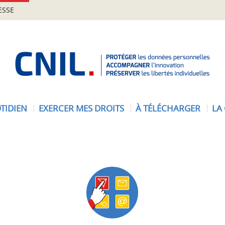
ESSE
A
c
c
u
e
TIDIEN
EXERCER MES DROITS
À TÉLÉCHARGER
LA
i
l
-
C
N
I
L