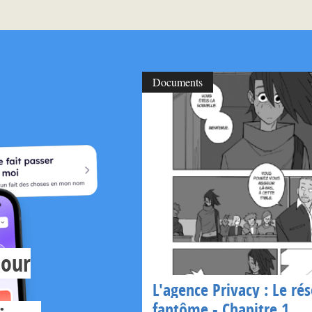
Documents
pour
L'agence Privacy : Le ré
fantôme - Chapitre 1