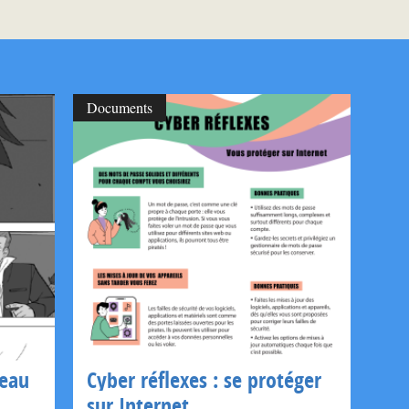
Documents
seau
Cyber réflexes : se protéger
sur Internet