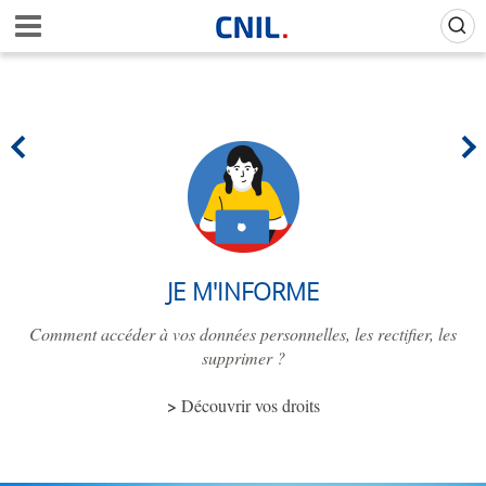
Aller
Gestion de vos préférences sur les cookies (témoins de connexion)
A
au
c
contenu
c
principal
u
e
i
l
-
C
N
I
L
JE M'INFORME
Comment accéder à vos données personnelles, les rectifier, les
supprimer ?
Découvrir vos droits