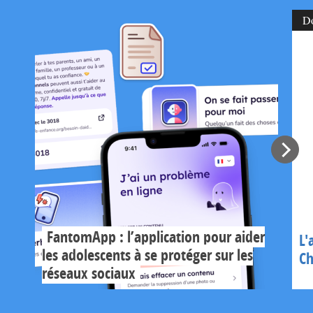
D
FantomApp : l’application pour aider
L'
les adolescents à se protéger sur les
Ch
réseaux sociaux