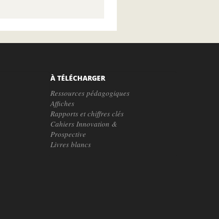
À TÉLÉCHARGER
Ressources pédagogiques
Affiches
Rapports et chiffres clés
Cahiers Innovation &
Prospective
Livres blancs