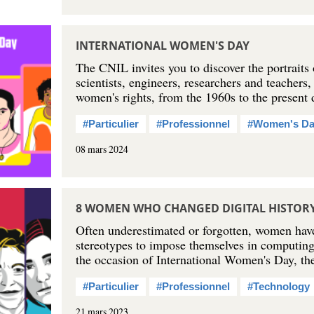
INTERNATIONAL WOMEN'S DAY
The CNIL invites you to discover the portrait
scientists, engineers, researchers and teachers,
women's rights, from the 1960s to the present
#Particulier
#Professionnel
#Women's D
08 mars 2024
8 WOMEN WHO CHANGED DIGITAL HISTOR
Often underestimated or forgotten, women have
stereotypes to impose themselves in computing
the occasion of International Women's Day, t
#Particulier
#Professionnel
#Technology
21 mars 2023