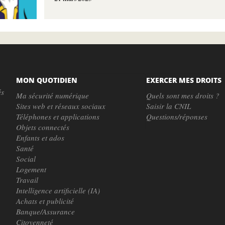
MON QUOTIDIEN
EXERCER MES DROITS
és
Ma sécurité numérique
Quels sont mes droits ?
Sites web et réseaux sociaux
Saisir la CNIL
Téléphones et applications
Questions/réponses
Objets connectés
Enfants et ados
Santé
Social
Logement
Travail
Intelligence artificielle (IA)
Achats et publicité
Banque/Assurance
Citoyenneté