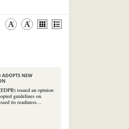
PB ADOPTS NEW
ION
 (EDPB) issued an opinion
dopted guidelines on
ssed its readiness…