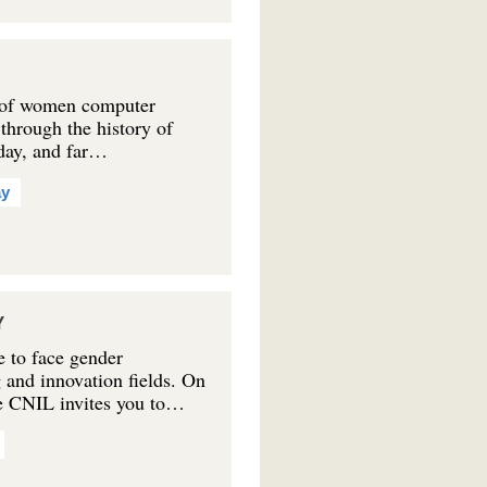
s of women computer
 through the history of
 day, and far…
ay
Y
 to face gender
 and innovation fields. On
he CNIL invites you to…