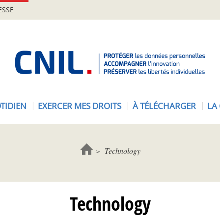
ESSE
A
c
c
u
e
TIDIEN
EXERCER MES DROITS
À TÉLÉCHARGER
LA
i
l
-
C
Technology
N
I
L
Technology