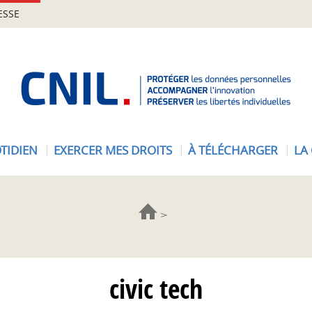
ESSE
A
c
c
u
e
TIDIEN
EXERCER MES DROITS
À TÉLÉCHARGER
LA
i
l
-
C
N
I
L
civic tech