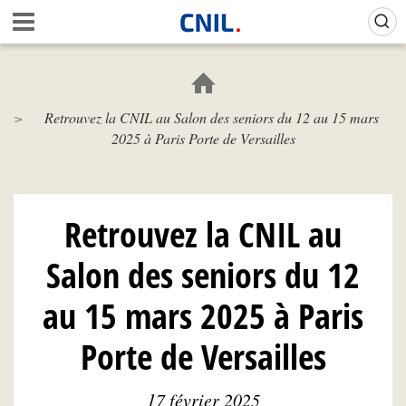
Aller
Gestion de vos préférences sur les cookies (témoins de connexion)
A
au
c
contenu
c
principal
u
e
Retrouvez la CNIL au Salon des seniors du 12 au 15 mars
i
2025 à Paris Porte de Versailles
l
-
C
N
I
Retrouvez la CNIL au
L
Salon des seniors du 12
au 15 mars 2025 à Paris
Porte de Versailles
17 février 2025