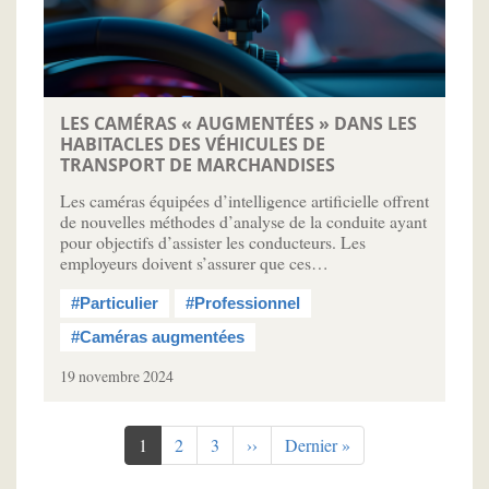
LES CAMÉRAS « AUGMENTÉES » DANS LES
HABITACLES DES VÉHICULES DE
TRANSPORT DE MARCHANDISES
Les caméras équipées d’intelligence artificielle offrent
de nouvelles méthodes d’analyse de la conduite ayant
pour objectifs d’assister les conducteurs. Les
employeurs doivent s’assurer que ces…
#Particulier
#Professionnel
#Caméras augmentées
19 novembre 2024
Pagination
Page
1
Page
2
Page
3
Page
››
Dernière
Dernier »
courante
suivante
page