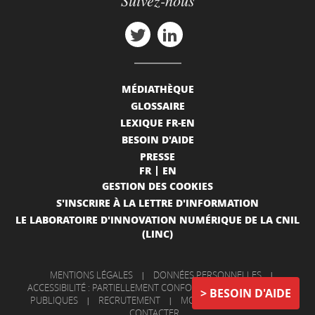
MÉDIATHÈQUE
GLOSSAIRE
LEXIQUE FR-EN
BESOIN D'AIDE
PRESSE
FR
EN
GESTION DES COOKIES
S'INSCRIRE À LA LETTRE D'INFORMATION
LE LABORATOIRE D'INNOVATION NUMÉRIQUE DE LA CNIL
(LINC)
MENTIONS LÉGALES
|
DONNÉES PERSONNELLES
|
ACCESSIBILITÉ : PARTIELLEMENT CONFORME
|
INFORMATIONS
BESOIN D'AIDE
PUBLIQUES
|
RECRUTEMENT
|
MON COMPTE
|
NOUS
CONTACTER