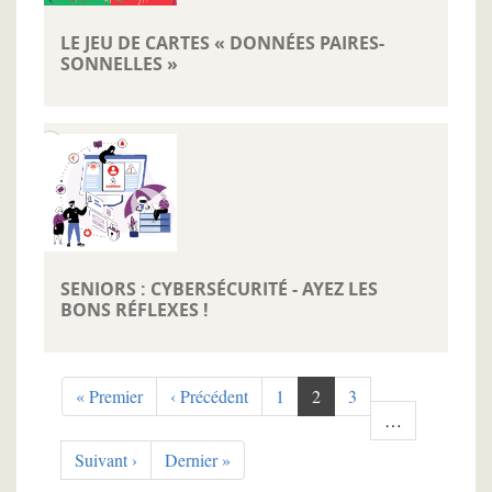
LE JEU DE CARTES « DONNÉES PAIRES-
SONNELLES »
SENIORS : CYBERSÉCURITÉ - AYEZ LES
BONS RÉFLEXES !
Pagination
Première
« Premier
Page
‹ Précédent
Page
1
Page
2
Page
3
page
précédente
courante
…
Page
Suivant ›
Dernière
Dernier »
suivante
page