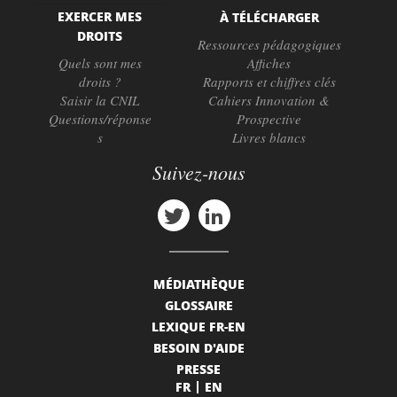
EXERCER MES
À TÉLÉCHARGER
DROITS
Ressources pédagogiques
Quels sont mes
Affiches
droits ?
Rapports et chiffres clés
Saisir la CNIL
Cahiers Innovation &
Questions/réponse
Prospective
s
Livres blancs
Suivez-nous
MÉDIATHÈQUE
GLOSSAIRE
LEXIQUE FR-EN
BESOIN D'AIDE
PRESSE
FR
EN