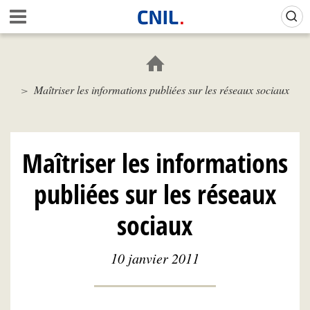
Aller
Gestion de vos préférences sur les cookies (témoins de connexion)
A
au
c
contenu
c
principal
u
e
Maîtriser les informations publiées sur les réseaux sociaux
i
l
-
C
N
Maîtriser les informations
I
L
publiées sur les réseaux
sociaux
10 janvier 2011