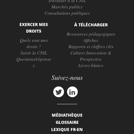
Travailler à la CNIL
Marchés publics
Consultations publiques
EXERCER MES
À TÉLÉCHARGER
DROITS
Ressources pédagogiques
Quels sont mes
Affiches
droits ?
Rapports et chiffres clés
Saisir la CNIL
Cahiers Innovation &
Questions/réponse
Prospective
s
Livres blancs
Suivez-nous
MÉDIATHÈQUE
GLOSSAIRE
LEXIQUE FR-EN