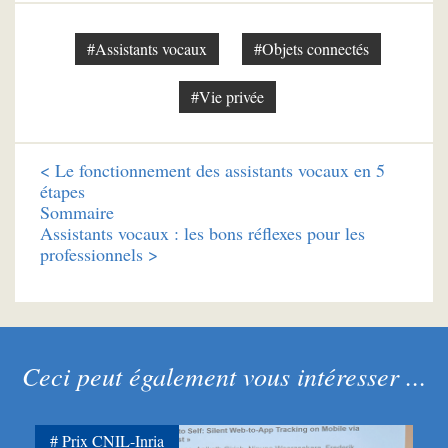
#Assistants vocaux
#Objets connectés
#Vie privée
<
Le fonctionnement des assistants vocaux en 5
étapes
Sommaire
Assistants vocaux : les bons réflexes pour les
professionnels >
Ceci peut également vous intéresser ...
Prix CNIL-Inria