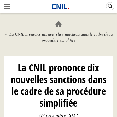
Aller
Gestion de vos préférences sur les cookies (témoins de connexion)
A
au
c
contenu
c
principal
u
e
La CNIL prononce dix nouvelles sanctions dans le cadre de sa
i
procédure simplifiée
l
-
C
N
I
La CNIL prononce dix
L
nouvelles sanctions dans
le cadre de sa procédure
simplifiée
07 novembre 2023