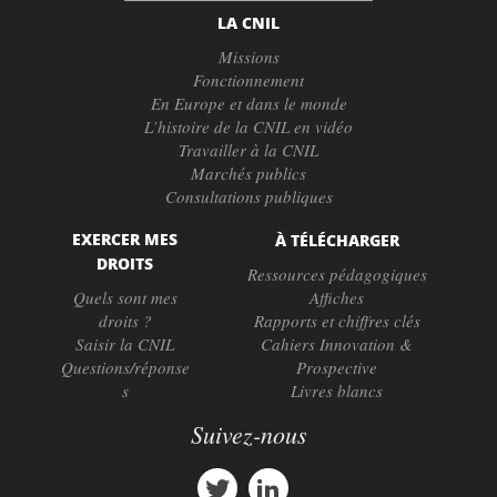
LA CNIL
Missions
Fonctionnement
En Europe et dans le monde
L’histoire de la CNIL en vidéo
Travailler à la CNIL
Marchés publics
Consultations publiques
EXERCER MES
À TÉLÉCHARGER
DROITS
Ressources pédagogiques
Quels sont mes
Affiches
droits ?
Rapports et chiffres clés
Saisir la CNIL
Cahiers Innovation &
Questions/réponse
Prospective
s
Livres blancs
Suivez-nous