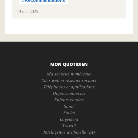
#Recommendations
13 mai 2025
MON QUOTIDIEN
Ma sécurité numérique
Sites web et réseaux sociaux
Téléphones et applications
Objets connectés
Enfants et ados
Santé
Social
Logement
Travail
Intelligence artificielle (IA)