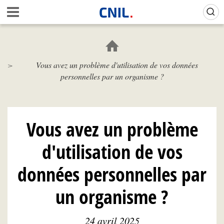
Aller
Gestion de vos préférences sur les cookies (témoins de connexion)
A
au
c
contenu
c
principal
u
e
Vous avez un problème d'utilisation de vos données
i
personnelles par un organisme ?
l
-
C
N
I
Vous avez un problème
L
d'utilisation de vos
données personnelles par
un organisme ?
24 avril 2025