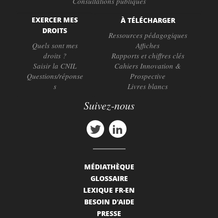
Consultations publiques
EXERCER MES
À TÉLÉCHARGER
DROITS
Ressources pédagogiques
Quels sont mes
Affiches
droits ?
Rapports et chiffres clés
Saisir la CNIL
Cahiers Innovation &
Questions/réponse
Prospective
s
Livres blancs
Suivez-nous
MÉDIATHÈQUE
GLOSSAIRE
LEXIQUE FR-EN
BESOIN D'AIDE
PRESSE