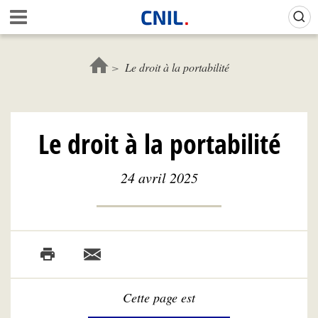
Aller
Gestion de vos préférences sur les cookies (témoins de connexion)
A
au
c
contenu
c
principal
u
Le droit à la portabilité
e
i
l
-
Le droit à la portabilité
C
N
I
24 avril 2025
L
Cette page est