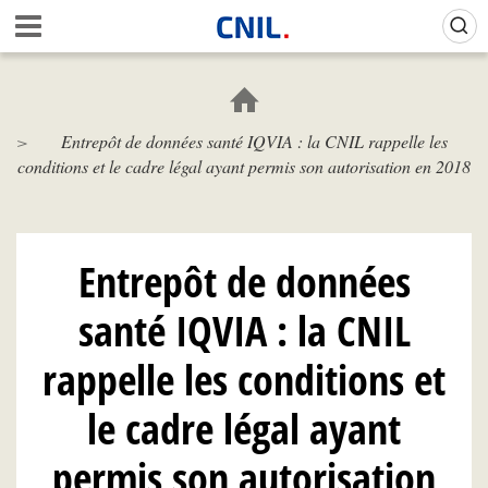
Aller
Gestion de vos préférences sur les cookies (témoins de connexion)
A
au
c
contenu
c
principal
u
e
Entrepôt de données santé IQVIA : la CNIL rappelle les
i
conditions et le cadre légal ayant permis son autorisation en 2018
l
-
C
N
I
Entrepôt de données
L
santé IQVIA : la CNIL
rappelle les conditions et
le cadre légal ayant
permis son autorisation