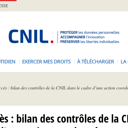
ESSE
A
c
c
u
e
TIDIEN
EXERCER MES DROITS
À TÉLÉCHARGER
LA
i
l
-
C
ccès : bilan des contrôles de la CNIL dans le cadre d’une action coo
N
I
L
ès : bilan des contrôles de la 