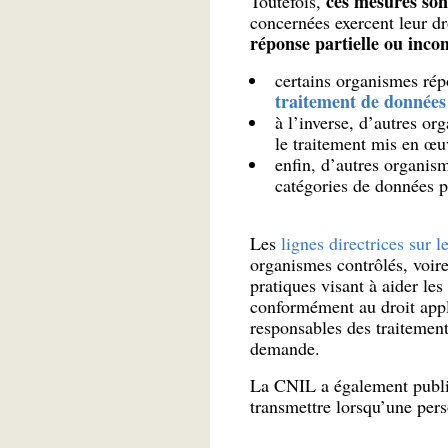
ces mesures sont
Toutefois,
concernées exercent leur dr
réponse partielle ou inco
certains organismes rép
traitement de données
à l’inverse, d’autres or
le traitement mis en œu
enfin, d’autres organis
catégories de données p
Les
lignes directrices sur l
organismes contrôlés, voir
pratiques visant à aider l
conformément au droit appli
responsables des traitement
demande.
La CNIL a également publ
transmettre lorsqu’une per