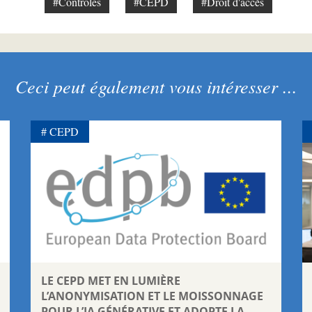
#Contrôles
#CEPD
#Droit d'accès
Ceci peut également vous intéresser ...
CEPD
LE CEPD MET EN LUMIÈRE
L’ANONYMISATION ET LE MOISSONNAGE
POUR L’IA GÉNÉRATIVE ET ADOPTE LA ...