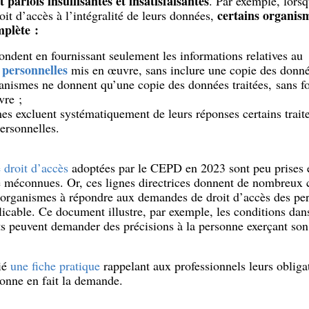
 parfois insuffisantes et insatisfaisantes
. Par exemple, lors
certains organis
oit d’accès à l’intégralité de leurs données,
mplète :
ondent en fournissant seulement les informations relatives au
 personnelles
mis en œuvre, sans inclure une copie des donnée
ganismes ne donnent qu’une copie des données traitées, sans fo
vre ;
mes excluent systématiquement de leurs réponses certains trait
ersonnelles.
e droit d’accès
adoptées par le CEPD en 2023 sont peu prises 
e méconnues. Or, ces lignes directrices donnent de nombreux 
es organismes à répondre aux demandes de droit d’accès des p
cable. Ce document illustre, par exemple, les conditions dans
s peuvent demander des précisions à la personne exerçant son d
ié
une fiche pratique
rappelant aux professionnels leurs obligat
sonne en fait la demande.