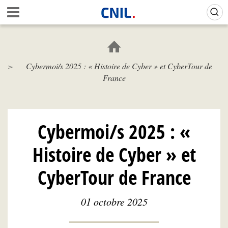
Aller
Gestion de vos préférences sur les cookies (témoins de connexion)
A
au
c
contenu
c
principal
u
e
Cybermoi/s 2025 : « Histoire de Cyber » et CyberTour de
i
France
l
-
C
N
I
Cybermoi/s 2025 : «
L
Histoire de Cyber » et
CyberTour de France
01 octobre 2025