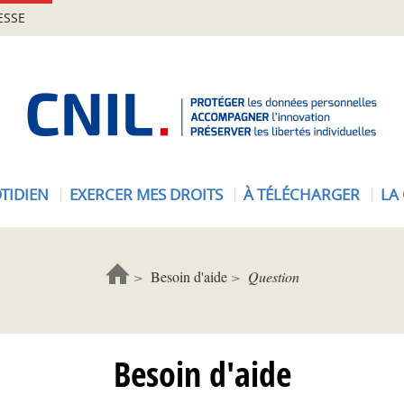
ESSE
A
c
c
u
e
TIDIEN
EXERCER MES DROITS
À TÉLÉCHARGER
LA
i
l
-
C
Besoin d'aide
Question
N
I
L
Besoin d'aide