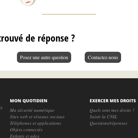
trouvé de réponse ?
Posez une autre question
Contactez-nous
MON QUOTIDIEN
EXERCER MES DROITS
és
Ma sécurité numérique
Quels sont mes droits ?
Sites web et réseaux sociaux
Saisir la CNIL
Téléphones et applications
Questions/réponses
Objets connectés
Enfants et ados