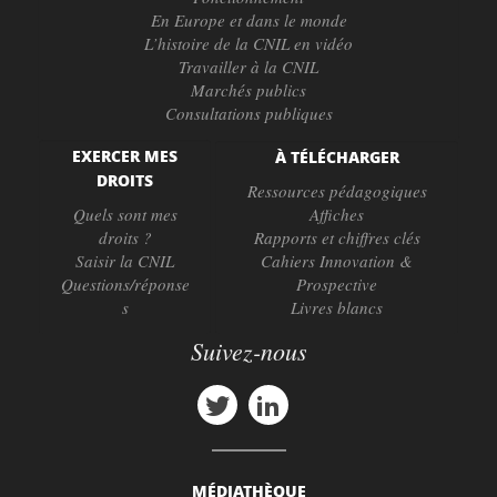
En Europe et dans le monde
L’histoire de la CNIL en vidéo
Travailler à la CNIL
Marchés publics
Consultations publiques
EXERCER MES
À TÉLÉCHARGER
DROITS
Ressources pédagogiques
Quels sont mes
Affiches
droits ?
Rapports et chiffres clés
Saisir la CNIL
Cahiers Innovation &
Questions/réponse
Prospective
s
Livres blancs
Suivez-nous
MÉDIATHÈQUE