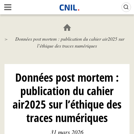
Aller
Gestion de vos préférences sur les cookies (témoins de connexion)
A
au
c
contenu
c
principal
u
e
Données post mortem : publication du cahier air2025 sur
i
l’éthique des traces numériques
l
-
C
N
I
Données post mortem :
L
publication du cahier
air2025 sur l’éthique des
traces numériques
31 mars 2026