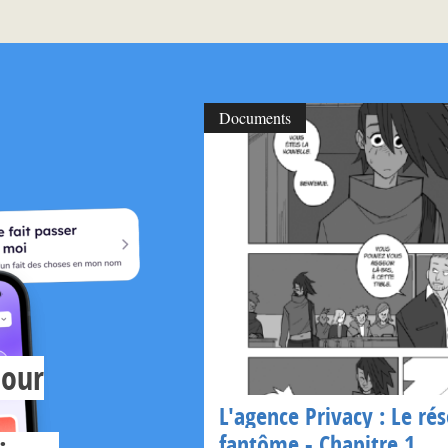
Documents
pour
L'agence Privacy : Le ré
fantôme - Chapitre 1