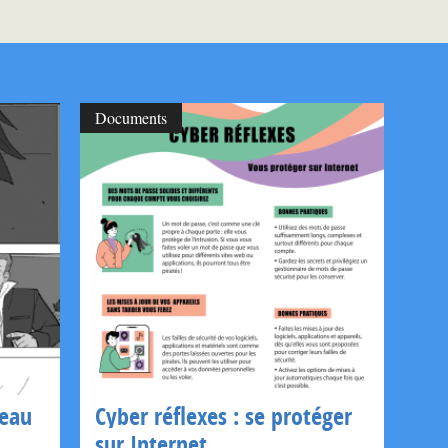
Documents
seau
Cyber réflexes : se protéger
sur Internet