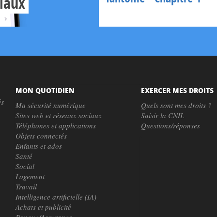
ciaux
MON QUOTIDIEN
EXERCER MES DROITS
és
Ma sécurité numérique
Quels sont mes droits ?
Sites web et réseaux sociaux
Saisir la CNIL
Téléphones et applications
Questions/réponses
Objets connectés
Enfants et ados
Santé
Social
Logement
Travail
Intelligence artificielle (IA)
Achats et publicité