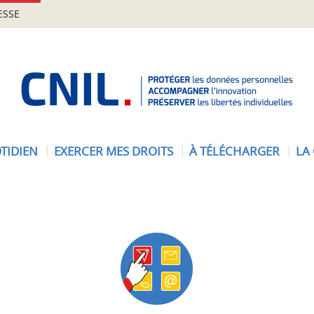
ESSE
A
c
c
u
e
TIDIEN
EXERCER MES DROITS
À TÉLÉCHARGER
LA
i
l
-
C
N
I
L