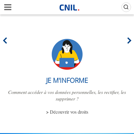
Aller
Gestion de vos préférences sur les cookies (témoins de connexion)
A
au
c
contenu
c
principal
u
e
i
l
-
C
N
I
L
JE M'INFORME
Comment accéder à vos données personnelles, les rectifier, les
supprimer ?
Découvrir vos droits