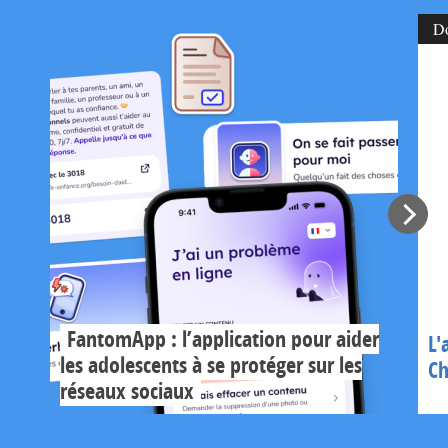
D
FantomApp : l’application pour aider
L'
les adolescents à se protéger sur les
Ch
réseaux sociaux