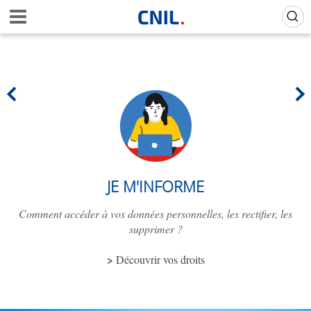
Aller
Gestion de vos préférences sur les cookies (témoins de connexion)
A
au
c
contenu
c
principal
u
e
i
l
-
C
N
I
L
JE M'INFORME
Comment accéder à vos données personnelles, les rectifier, les
supprimer ?
Découvrir vos droits