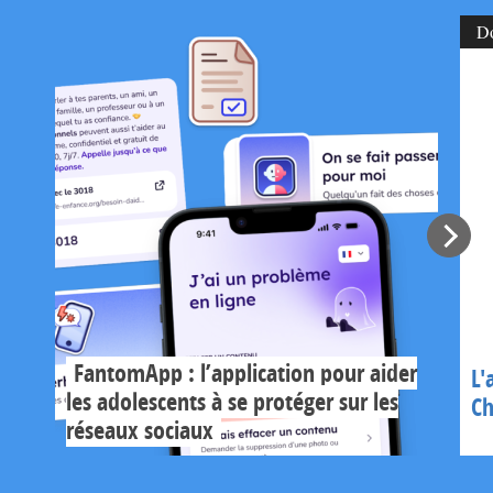
D
FantomApp : l’application pour aider
L'
les adolescents à se protéger sur les
Ch
réseaux sociaux