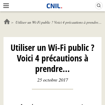
Aller
Gestion de vos préférences sur les cookies (témoins de connexion)
A
au
c
contenu
c
principal
u
Utiliser un Wi-Fi public ? Voici 4 précautions à prendre…
e
i
l
-
Utiliser un Wi-Fi public ?
C
N
Voici 4 précautions à
I
L
prendre…
25 octobre 2017