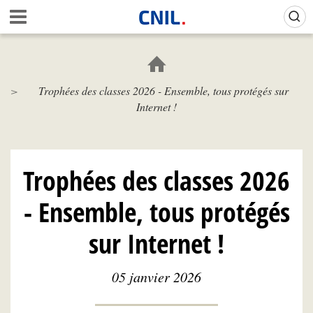
Aller
Gestion de vos préférences sur les cookies (témoins de connexion)
A
au
c
contenu
c
principal
u
e
Trophées des classes 2026 - Ensemble, tous protégés sur
i
Internet !
l
-
C
N
I
Trophées des classes 2026
L
- Ensemble, tous protégés
sur Internet !
05 janvier 2026