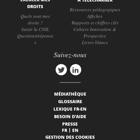
DROITS
Ressources pédagogiques
Quels sont mes
Affiches
droits ?
Rapports et chiffres clés
Saisir la CNIL
Cahiers Innovation &
Questions/réponse
Prospective
s
Livres blancs
Suivez-nous
MÉDIATHÈQUE
GLOSSAIRE
LEXIQUE FR-EN
BESOIN D'AIDE
PRESSE
FR
EN
GESTION DES COOKIES