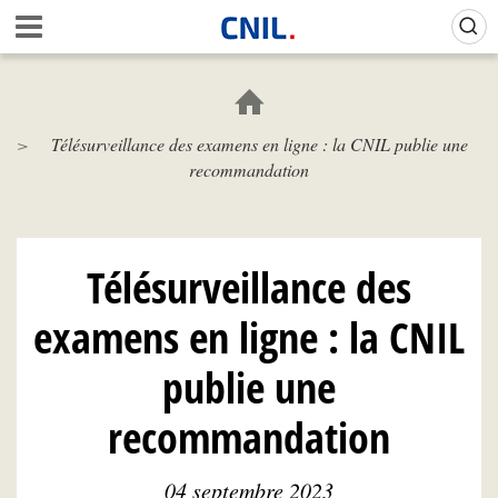
Aller
Gestion de vos préférences sur les cookies (témoins de connexion)
A
au
c
contenu
c
principal
u
e
Télésurveillance des examens en ligne : la CNIL publie une
i
recommandation
l
-
C
N
I
Télésurveillance des
L
examens en ligne : la CNIL
publie une
recommandation
04 septembre 2023