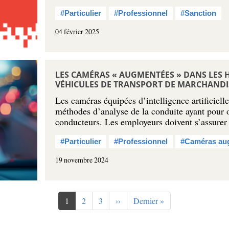
#Particulier
#Professionnel
#Sanction
04 février 2025
LES CAMÉRAS « AUGMENTÉES » DANS LES 
VÉHICULES DE TRANSPORT DE MARCHANDI
Les caméras équipées d’intelligence artificielle
méthodes d’analyse de la conduite ayant pour ob
conducteurs. Les employeurs doivent s’assure
#Particulier
#Professionnel
#Caméras au
19 novembre 2024
Page
1
Page
2
Page
3
Page
››
Dernière
Dernier »
courante
suivante
page