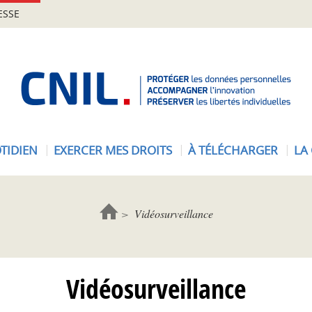
ESSE
A
c
c
u
e
TIDIEN
EXERCER MES DROITS
À TÉLÉCHARGER
LA
i
l
-
C
Vidéosurveillance
N
I
L
Vidéosurveillance