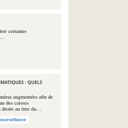
rer certaines
et…
MATIQUES : QUELS
améras augmentées afin de
eau des caisses
 droits au titre du…
osurveillance