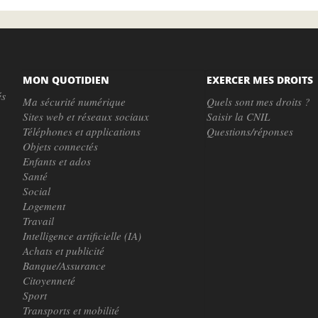
MON QUOTIDIEN
EXERCER MES DROITS
és
Ma sécurité numérique
Quels sont mes droits ?
Sites web et réseaux sociaux
Saisir la CNIL
Téléphones et applications
Questions/réponses
Objets connectés
Enfants et ados
Santé
Social
Logement
Travail
Intelligence artificielle (IA)
Achats et publicité
Banque/Assurance
Citoyenneté
Sport
Transports et mobilité