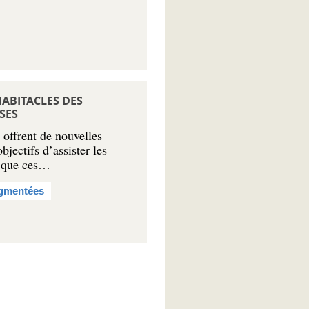
HABITACLES DES
SES
 offrent de nouvelles
jectifs d’assister les
r que ces…
gmentées