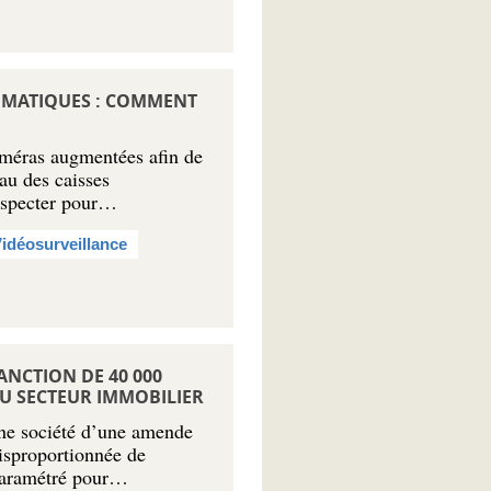
OMATIQUES : COMMENT
améras augmentées afin de
eau des caisses
respecter pour…
idéosurveillance
SANCTION DE 40 000
DU SECTEUR IMMOBILIER
ne société d’une amende
disproportionnée de
l paramétré pour…