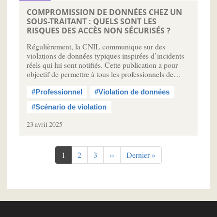
COMPROMISSION DE DONNÉES CHEZ UN
SOUS-TRAITANT : QUELS SONT LES
RISQUES DES ACCÈS NON SÉCURISÉS ?
Régulièrement, la CNIL communique sur des
violations de données typiques inspirées d’incidents
réels qui lui sont notifiés. Cette publication a pour
objectif de permettre à tous les professionnels de…
#Professionnel
#Violation de données
#Scénario de violation
23 avril 2025
Pagination
Page
1
Page
2
Page
3
Page
››
Dernière
Dernier »
courante
suivante
page