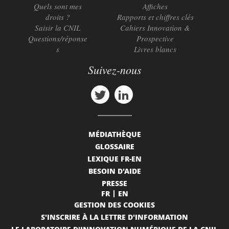
Quels sont mes
Affiches
droits ?
Rapports et chiffres clés
Saisir la CNIL
Cahiers Innovation &
Questions/réponse
Prospective
s
Livres blancs
Suivez-nous
MÉDIATHÈQUE
GLOSSAIRE
LEXIQUE FR-EN
BESOIN D'AIDE
PRESSE
FR
EN
GESTION DES COOKIES
S'INSCRIRE À LA LETTRE D'INFORMATION
LE LABORATOIRE D'INNOVATION NUMÉRIQUE DE LA CNIL