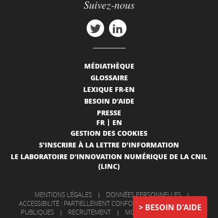
Suivez-nous
MÉDIATHÈQUE
GLOSSAIRE
LEXIQUE FR-EN
BESOIN D'AIDE
PRESSE
FR
EN
GESTION DES COOKIES
S'INSCRIRE À LA LETTRE D'INFORMATION
LE LABORATOIRE D'INNOVATION NUMÉRIQUE DE LA CNIL
(LINC)
MENTIONS LÉGALES
|
DONNÉES PERSONNELLES
|
ACCESSIBILITÉ : PARTIELLEMENT CONFORME
|
INFORMATIONS
BESOIN D'AIDE
PUBLIQUES
|
RECRUTEMENT
|
MON COMPTE
|
NOUS