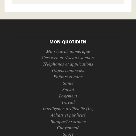
MON QUOTIDIEN
Ma sécurité numérique
Sites web et réseaux sociaux
Téléphones et applications
Objets connectés
Enfants et ados
Santé
Social
Logement
Travail
Intelligence artificielle (IA)
Achats et publicité
Banque/Assurance
Citoyenneté
Sport