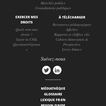
Marchés publics
Consultations publiques
EXERCER MES
À TÉLÉCHARGER
DROITS
Ressources pédagogiques
Quels sont mes
Affiches
droits ?
Rapports et chiffres clés
Saisir la CNIL
Cahiers Innovation &
Questions/réponse
Prospective
s
Livres blancs
Suivez-nous
MÉDIATHÈQUE
GLOSSAIRE
LEXIQUE FR-EN
BESOIN D'AIDE