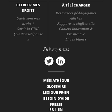
EXERCER MES
À TÉLÉCHARGER
DROITS
Ressources pédagogiques
Quels sont mes
Affiches
droits ?
Rapports et chiffres clés
Saisir la CNIL
Cahiers Innovation &
Questions/réponse
Prospective
s
Livres blancs
Suivez-nous
MÉDIATHÈQUE
GLOSSAIRE
LEXIQUE FR-EN
BESOIN D'AIDE
PRESSE
FR
EN