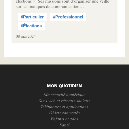
élections ». Ses missions sont d’organiser une veille
sur les pratiques de communication…
#Particulier
#Professionnel
#Élections
08 mai 2024
MON QUOTIDIEN
Ma sécurité numérique
Sites web et réseaux sociaux
Téléphones et applications
Objets connectés
Enfants et ados
Santé