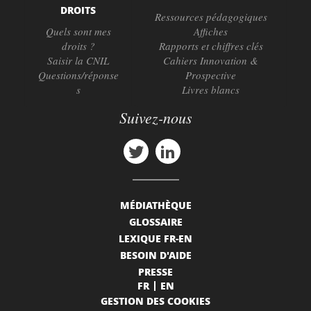
DROITS
Ressources pédagogiques
Quels sont mes
Affiches
droits ?
Rapports et chiffres clés
Saisir la CNIL
Cahiers Innovation &
Questions/réponse
Prospective
s
Livres blancs
Suivez-nous
MÉDIATHÈQUE
GLOSSAIRE
LEXIQUE FR-EN
BESOIN D'AIDE
PRESSE
FR
EN
GESTION DES COOKIES