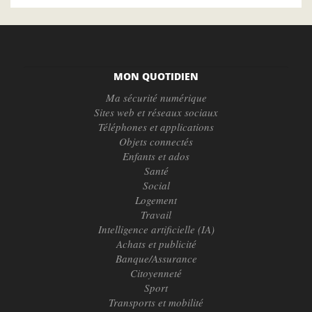
MON QUOTIDIEN
Ma sécurité numérique
Sites web et réseaux sociaux
Téléphones et applications
Objets connectés
Enfants et ados
Santé
Social
Logement
Travail
Intelligence artificielle (IA)
Achats et publicité
Banque/Assurance
Citoyenneté
Sport
Transports et mobilité