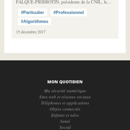
FALQUE-PIERROTIN, présidente de la CNIL, le…
#Particulier
#Professionnel
#Algorithmes
15 décembre 2017
MON QUOTIDIEN
Ma sécurité numérique
Sites web et réseaux sociaux
Téléphones et applications
Objets connectés
Enfants et ados
Santé
Social