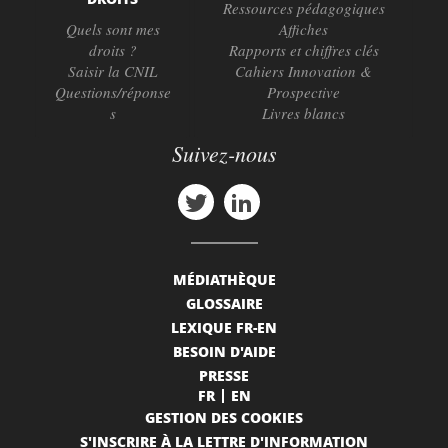
Ressources pédagogiques
Quels sont mes
Affiches
droits ?
Rapports et chiffres clés
Saisir la CNIL
Cahiers Innovation &
Questions/réponse
Prospective
s
Livres blancs
Suivez-nous
MÉDIATHÈQUE
GLOSSAIRE
LEXIQUE FR-EN
BESOIN D'AIDE
PRESSE
FR
EN
GESTION DES COOKIES
S'INSCRIRE À LA LETTRE D'INFORMATION