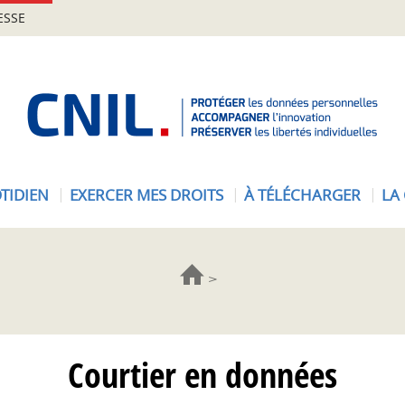
ESSE
A
c
c
u
e
TIDIEN
EXERCER MES DROITS
À TÉLÉCHARGER
LA
i
l
-
C
N
I
L
Courtier en données