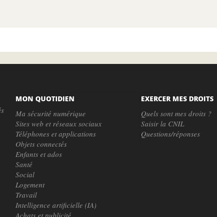
MON QUOTIDIEN
EXERCER MES DROITS
és
Ma sécurité numérique
Quels sont mes droits ?
Sites web et réseaux sociaux
Saisir la CNIL
Téléphones et applications
Questions/réponses
Objets connectés
Enfants et ados
Santé
Social
Logement
Travail
Intelligence artificielle (IA)
Achats et publicité