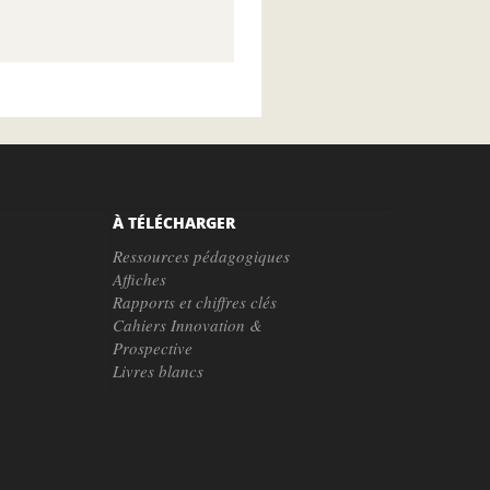
À TÉLÉCHARGER
Ressources pédagogiques
Affiches
Rapports et chiffres clés
Cahiers Innovation &
Prospective
Livres blancs