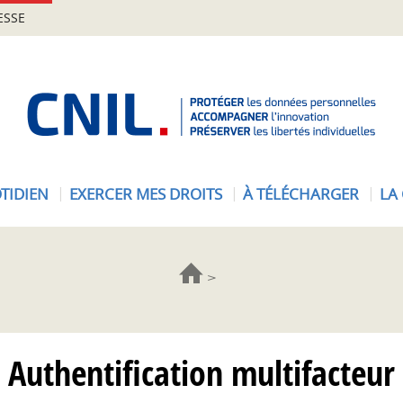
ESSE
A
c
c
u
e
TIDIEN
EXERCER MES DROITS
À TÉLÉCHARGER
LA
i
l
-
C
N
I
L
Authentification multifacteur