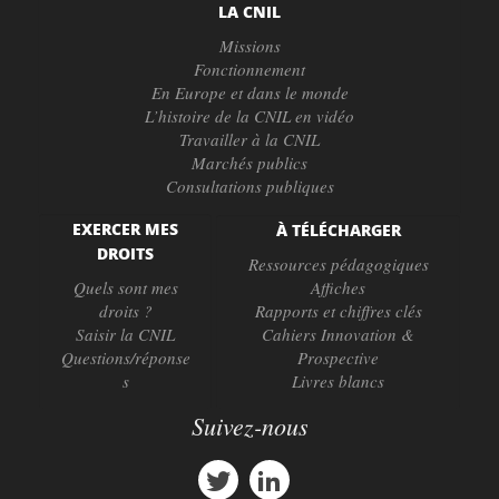
LA CNIL
Missions
Fonctionnement
En Europe et dans le monde
L’histoire de la CNIL en vidéo
Travailler à la CNIL
Marchés publics
Consultations publiques
EXERCER MES
À TÉLÉCHARGER
DROITS
Ressources pédagogiques
Quels sont mes
Affiches
droits ?
Rapports et chiffres clés
Saisir la CNIL
Cahiers Innovation &
Questions/réponse
Prospective
s
Livres blancs
Suivez-nous