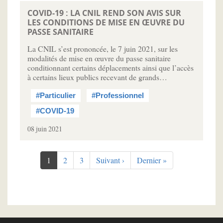
COVID-19 : LA CNIL REND SON AVIS SUR
LES CONDITIONS DE MISE EN ŒUVRE DU
PASSE SANITAIRE
La CNIL s’est prononcée, le 7 juin 2021, sur les
modalités de mise en œuvre du passe sanitaire
conditionnant certains déplacements ainsi que l’accès
à certains lieux publics recevant de grands…
#Particulier
#Professionnel
#COVID-19
08 juin 2021
Pagination
Page
1
Page
2
Page
3
Page
Suivant ›
Dernière
Dernier »
courante
suivante
page