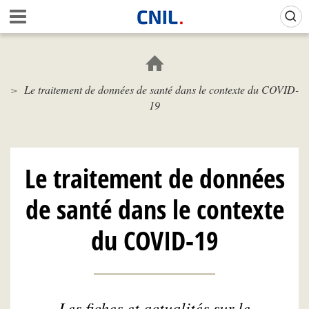
Aller
Gestion de vos préférences sur les cookies (témoins de connexion)
A
au
c
contenu
c
principal
u
e
Le traitement de données de santé dans le contexte du COVID-
i
19
l
-
C
N
I
Le traitement de données
L
de santé dans le contexte
du COVID-19
Les fiches et actualités sur le