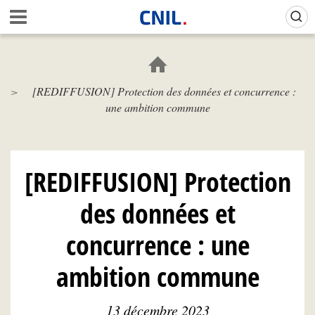
Aller
Gestion de vos préférences sur les cookies (témoins de connexion)
A
au
c
contenu
c
principal
u
e
[REDIFFUSION] Protection des données et concurrence :
i
une ambition commune
l
-
C
N
I
[REDIFFUSION] Protection
L
des données et
concurrence : une
ambition commune
13 décembre 2023