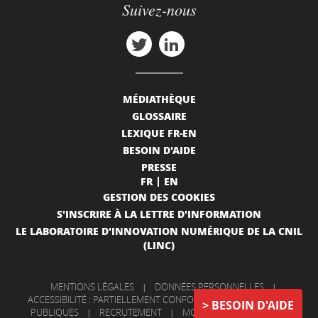
Suivez-nous
MÉDIATHÈQUE
GLOSSAIRE
LEXIQUE FR-EN
BESOIN D'AIDE
PRESSE
FR
EN
GESTION DES COOKIES
S'INSCRIRE À LA LETTRE D'INFORMATION
LE LABORATOIRE D'INNOVATION NUMÉRIQUE DE LA CNIL
(LINC)
MENTIONS LÉGALES
|
DONNÉES PERSONNELLES
|
ACCESSIBILITÉ : PARTIELLEMENT CONFORME
|
INFORMATIONS
BESOIN D'AIDE
PUBLIQUES
|
RECRUTEMENT
|
MON COMPTE
|
NOUS