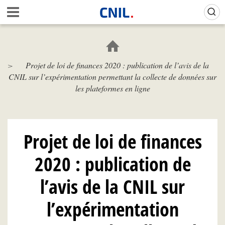
Aller
Gestion de vos préférences sur les cookies (témoins de connexion)
A
au
c
contenu
c
principal
u
e
Projet de loi de finances 2020 : publication de l’avis de la
i
CNIL sur l’expérimentation permettant la collecte de données sur
l
-
les plateformes en ligne
C
N
I
L
Projet de loi de finances
2020 : publication de
l’avis de la CNIL sur
l’expérimentation