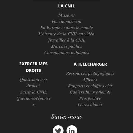
LA CNIL
Missions
Fonctionnement
En Europe et dans le monde
L’histoire de la CNIL en vidéo
Travailler à la CNIL
Marchés publics
Consultations publiques
EXERCER MES
À TÉLÉCHARGER
DROITS
Ressources pédagogiques
Quels sont mes
Affiches
droits ?
Rapports et chiffres clés
Saisir la CNIL
Cahiers Innovation &
Questions/réponse
Prospective
s
Livres blancs
Suivez-nous