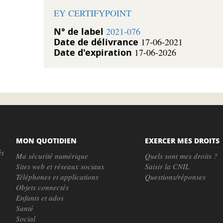
EY CERTIFYPOINT
N° de label
2021-076
Date de délivrance
17-06-2021
Date d'expiration
17-06-2026
MON QUOTIDIEN
EXERCER MES DROITS
és
Ma sécurité numérique
Quels sont mes droits ?
Sites web et réseaux sociaux
Saisir la CNIL
Téléphones et applications
Questions/réponses
Objets connectés
Enfants et ados
Santé
Social