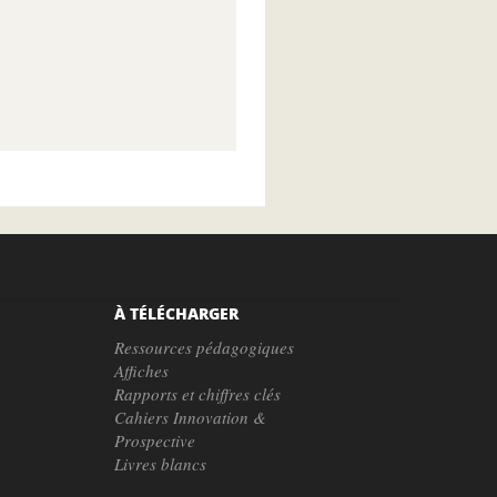
À TÉLÉCHARGER
Ressources pédagogiques
Affiches
Rapports et chiffres clés
Cahiers Innovation &
Prospective
Livres blancs