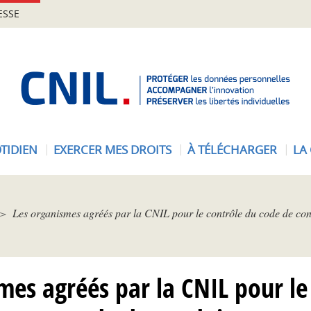
ESSE
A
c
c
u
e
TIDIEN
EXERCER MES DROITS
À TÉLÉCHARGER
LA
i
l
-
C
Les organismes agréés par la CNIL pour le contrôle du code de con
N
I
L
mes agréés par la CNIL pour le