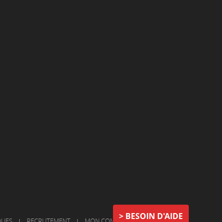
BESOIN D'AIDE
QUES
|
RECRUTEMENT
|
MON COMPTE
|
NOUS