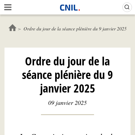
Aller
Gestion de vos préférences sur les cookies (témoins de connexion)
A
au
c
contenu
c
principal
u
Ordre du jour de la séance plénière du 9 janvier 2025
e
i
l
-
Ordre du jour de la
C
N
séance plénière du 9
I
L
janvier 2025
09 janvier 2025