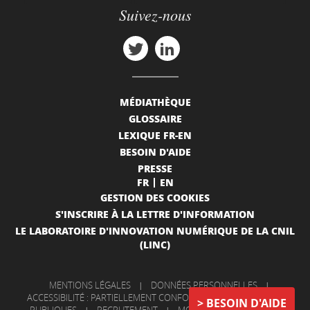
Suivez-nous
MÉDIATHÈQUE
GLOSSAIRE
LEXIQUE FR-EN
BESOIN D'AIDE
PRESSE
FR
EN
GESTION DES COOKIES
S'INSCRIRE À LA LETTRE D'INFORMATION
LE LABORATOIRE D'INNOVATION NUMÉRIQUE DE LA CNIL
(LINC)
MENTIONS LÉGALES
|
DONNÉES PERSONNELLES
|
ACCESSIBILITÉ : PARTIELLEMENT CONFORME
|
INFORMATIONS
BESOIN D'AIDE