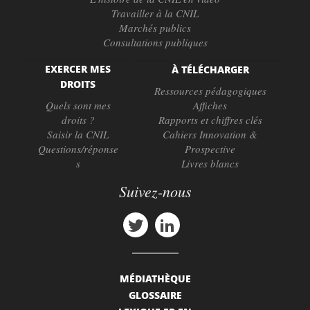
Travailler à la CNIL
Marchés publics
Consultations publiques
EXERCER MES
À TÉLÉCHARGER
DROITS
Ressources pédagogiques
Quels sont mes
Affiches
droits ?
Rapports et chiffres clés
Saisir la CNIL
Cahiers Innovation &
Questions/réponse
Prospective
s
Livres blancs
Suivez-nous
MÉDIATHÈQUE
GLOSSAIRE