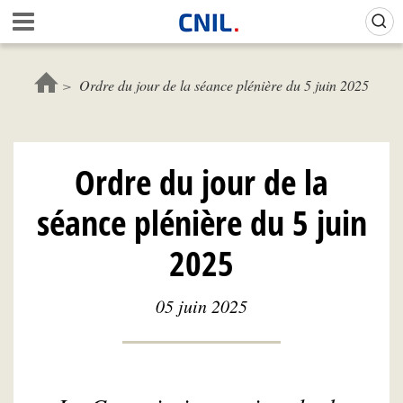
Aller
Gestion de vos préférences sur les cookies (témoins de connexion)
A
au
c
contenu
c
principal
u
Ordre du jour de la séance plénière du 5 juin 2025
e
i
l
-
Ordre du jour de la
C
N
séance plénière du 5 juin
I
L
2025
05 juin 2025