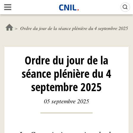
Aller
Gestion de vos préférences sur les cookies (témoins de connexion)
A
au
c
contenu
c
principal
u
Ordre du jour de la séance plénière du 4 septembre 2025
e
i
l
-
Ordre du jour de la
C
N
séance plénière du 4
I
L
septembre 2025
05 septembre 2025