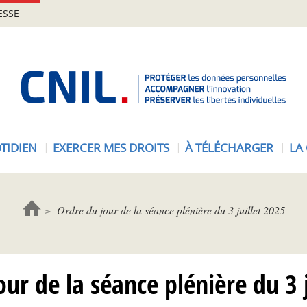
ESSE
A
c
c
u
e
TIDIEN
EXERCER MES DROITS
À TÉLÉCHARGER
LA
i
l
-
C
Ordre du jour de la séance plénière du 3 juillet 2025
N
I
L
ur de la séance plénière du 3 