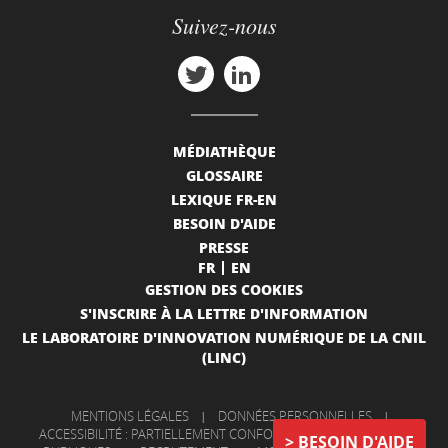
Suivez-nous
MÉDIATHÈQUE
GLOSSAIRE
LEXIQUE FR-EN
BESOIN D'AIDE
PRESSE
FR
EN
GESTION DES COOKIES
S'INSCRIRE À LA LETTRE D'INFORMATION
LE LABORATOIRE D'INNOVATION NUMÉRIQUE DE LA CNIL
(LINC)
MENTIONS LÉGALES
|
DONNÉES PERSONNELLES
|
ACCESSIBILITÉ : PARTIELLEMENT CONFORME
|
INFORMATIONS
BESOIN D'AIDE