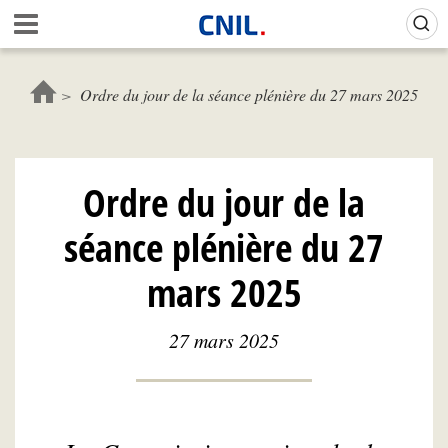
Aller
Gestion de vos préférences sur les cookies (témoins de connexion)
A
au
c
contenu
c
principal
u
Ordre du jour de la séance plénière du 27 mars 2025
e
i
l
-
Ordre du jour de la
C
N
séance plénière du 27
I
L
mars 2025
27 mars 2025