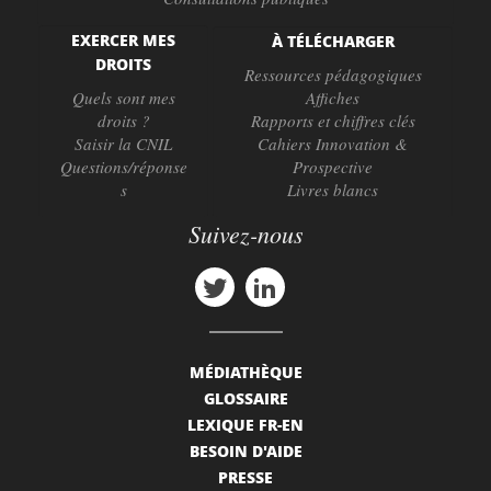
EXERCER MES
À TÉLÉCHARGER
DROITS
Ressources pédagogiques
Quels sont mes
Affiches
droits ?
Rapports et chiffres clés
Saisir la CNIL
Cahiers Innovation &
Questions/réponse
Prospective
s
Livres blancs
Suivez-nous
MÉDIATHÈQUE
GLOSSAIRE
LEXIQUE FR-EN
BESOIN D'AIDE
PRESSE