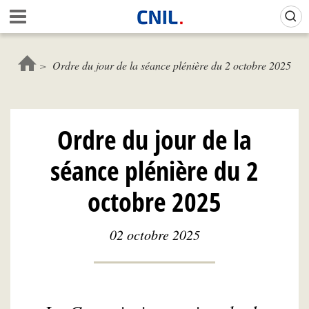
Aller
Gestion de vos préférences sur les cookies (témoins de connexion)
A
au
c
contenu
c
principal
u
Ordre du jour de la séance plénière du 2 octobre 2025
e
i
l
-
Ordre du jour de la
C
N
séance plénière du 2
I
L
octobre 2025
02 octobre 2025