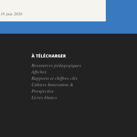
18 juin 2026
À TÉLÉCHARGER
Ressources pédagogiques
Affiches
Rapports et chiffres clés
Cahiers Innovation &
Prospective
Livres blancs