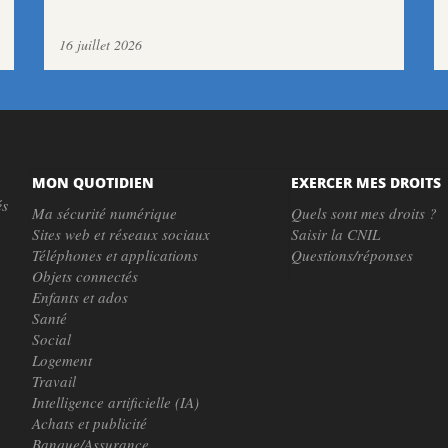
16 juillet 2026
MON QUOTIDIEN
EXERCER MES DROITS
és
Ma sécurité numérique
Quels sont mes droits ?
Sites web et réseaux sociaux
Saisir la CNIL
Téléphones et applications
Questions/réponses
Objets connectés
Enfants et ados
Santé
Social
Logement
Travail
Intelligence artificielle (IA)
Achats et publicité
Banque/Assurance