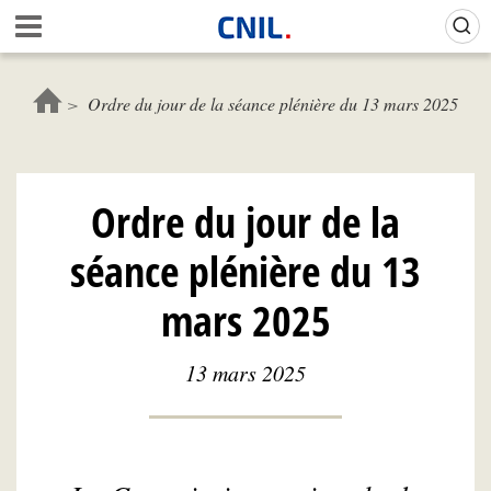
Aller
Gestion de vos préférences sur les cookies (témoins de connexion)
A
au
c
contenu
c
principal
u
Ordre du jour de la séance plénière du 13 mars 2025
e
i
l
-
Ordre du jour de la
C
N
séance plénière du 13
I
L
mars 2025
13 mars 2025