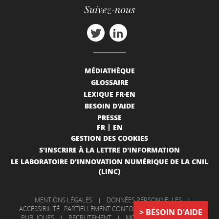
Suivez-nous
MÉDIATHÈQUE
GLOSSAIRE
LEXIQUE FR-EN
BESOIN D'AIDE
PRESSE
FR
EN
GESTION DES COOKIES
S'INSCRIRE À LA LETTRE D'INFORMATION
LE LABORATOIRE D'INNOVATION NUMÉRIQUE DE LA CNIL
(LINC)
MENTIONS LÉGALES
|
DONNÉES PERSONNELLES
|
ACCESSIBILITÉ : PARTIELLEMENT CONFORME
|
INFORMATIONS
BESOIN D'AIDE
PUBLIQUES
|
RECRUTEMENT
|
MON COMPTE
|
NOUS