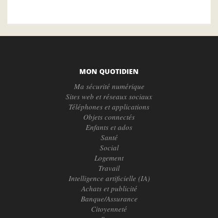
MON QUOTIDIEN
Ma sécurité numérique
Sites web et réseaux sociaux
Téléphones et applications
Objets connectés
Enfants et ados
Santé
Social
Logement
Travail
Intelligence artificielle (IA)
Achats et publicité
Banque/Assurance
Citoyenneté