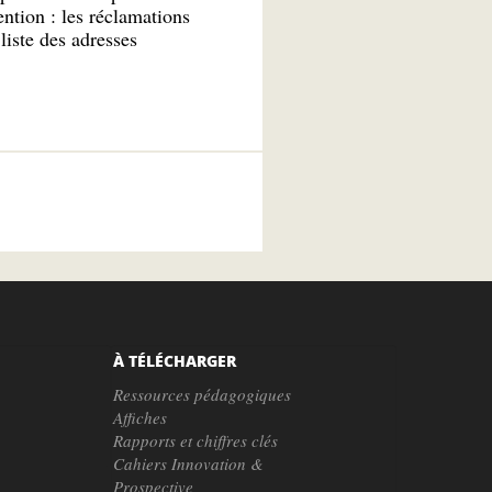
ntion : les réclamations
liste des adresses
À TÉLÉCHARGER
Ressources pédagogiques
Affiches
Rapports et chiffres clés
Cahiers Innovation &
Prospective