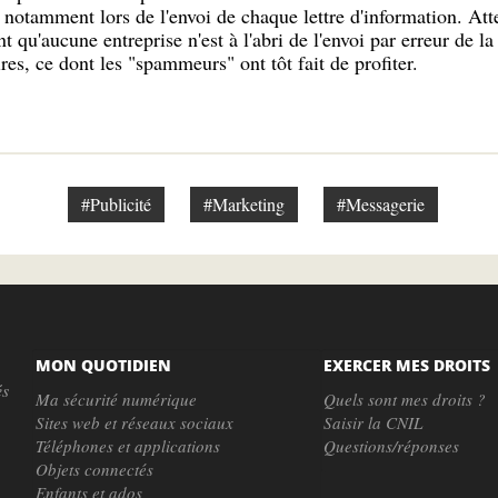
otamment lors de l'envoi de chaque lettre d'information. Atte
qu'aucune entreprise n'est à l'abri de l'envoi par erreur de la 
res, ce dont les "spammeurs" ont tôt fait de profiter.
#Publicité
#Marketing
#Messagerie
MON QUOTIDIEN
EXERCER MES DROITS
és
Ma sécurité numérique
Quels sont mes droits ?
Sites web et réseaux sociaux
Saisir la CNIL
Téléphones et applications
Questions/réponses
Objets connectés
Enfants et ados