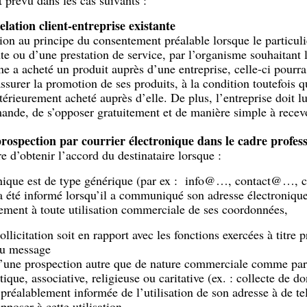
t prévu dans les cas suivants :
elation client-entreprise existante
tion au principe du consentement préalable lorsque le particulie
te ou d’une prestation de service, par l’organisme souhaitant 
nne a acheté un produit auprès d’une entreprise, celle-ci pourr
urer la promotion de ses produits, à la condition toutefois q
ntérieurement acheté auprès d’elle. De plus, l’entreprise doit lui
de, de s’opposer gratuitement et de manière simple à recevoi
rospection par courrier électronique dans le cadre profess
re d’obtenir l’accord du destinataire lorsque :
ronique est de type générique (par ex : info@…, contact@
a été informé lorsqu’il a communiqué son adresse électronique 
tement à toute utilisation commerciale de ses coordonnées,
sollicitation soit en rapport avec les fonctions exercées à titre 
du message
d’une prospection autre que de nature commerciale comme par
tique, associative, religieuse ou caritative (ex. : collecte de 
 préalablement informée de l’utilisation de son adresse à de tel
poser à cette utilisation.