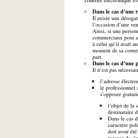
courrier électronique es
Dans le cas d’une r
Il existe une déroga
l’occasion d’une ven
​Ainsi, si une perso
commerciaux pour ass
à celui qu’il avait a
moment de sa comman
part.
Dans le cas d’une p
Il n’est pas nécessai
l’adresse élect
le professionnel 
s’opposer gratui
l’objet de la 
destinataire 
Dans le cas 
caractère poli
doit avoir été
mesure de s’op