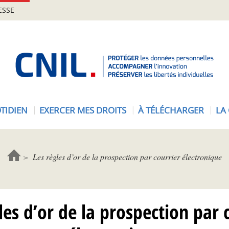
ESSE
A
c
c
u
e
TIDIEN
EXERCER MES DROITS
À TÉLÉCHARGER
LA
i
l
-
C
Les règles d’or de la prospection par courrier électronique
N
I
L
les d’or de la prospection par 